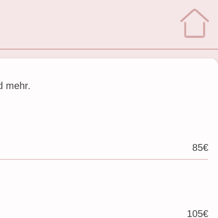
d mehr.
85€
105€